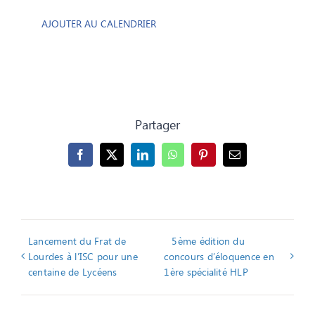
AJOUTER AU CALENDRIER
Partager
Facebook
X
LinkedIn
WhatsApp
Pinterest
Email
Lancement du Frat de
5ème édition du
Lourdes à l’ISC pour une
concours d’éloquence en
centaine de Lycéens
1ère spécialité HLP