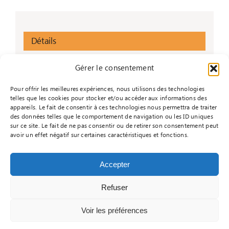
Détails
Début :
Gérer le consentement
31 mars 2025
Pour offrir les meilleures expériences, nous utilisons des technologies
Fin :
telles que les cookies pour stocker et/ou accéder aux informations des
6 avril 2025
appareils. Le fait de consentir à ces technologies nous permettra de traiter
des données telles que le comportement de navigation ou les ID uniques
Catégorie d’Évènement:
sur ce site. Le fait de ne pas consentir ou de retirer son consentement peut
Sem AB
avoir un effet négatif sur certaines caractéristiques et fonctions.
Accepter
Refuser
© Copyright - 2026 |
Réalisé par Informacyde
|
Mentions légales
|
Politique de confidentialité
|
Voir les préférences
Contactez-nous
|
Je m'inscris