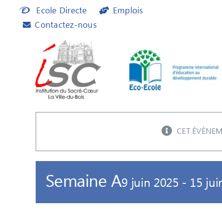
Passer
Ecole Directe
Emplois
au
Contactez-nous
contenu
CET ÉVÈNEM
Semaine A
9 juin 2025
-
15 jui