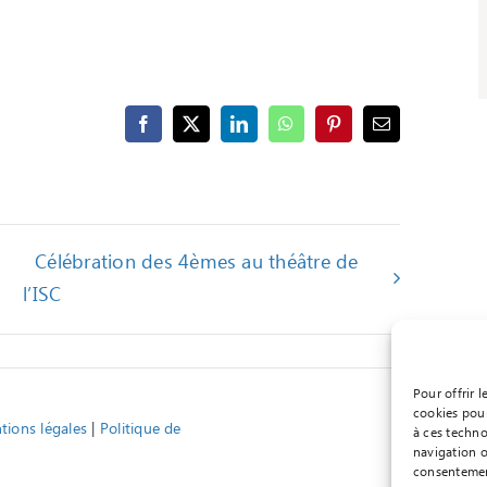
Facebook
X
LinkedIn
WhatsApp
Pinterest
Email
Célébration des 4èmes au théâtre de
l’ISC
Pour offrir 
cookies pour
ions légales
|
Politique de
à ces techno
navigation o
consentement