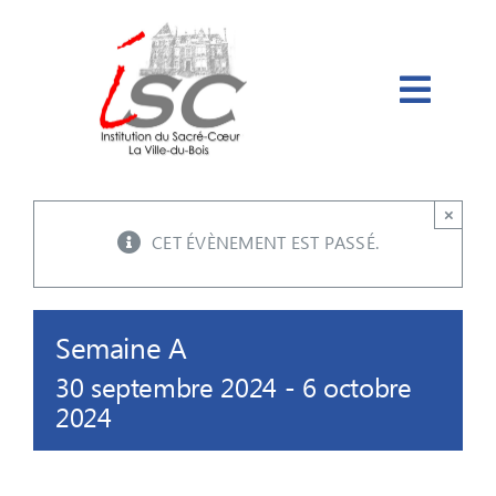
Passer
au
contenu
×
CET ÉVÈNEMENT EST PASSÉ.
Semaine A
30 septembre 2024
-
6 octobre
2024