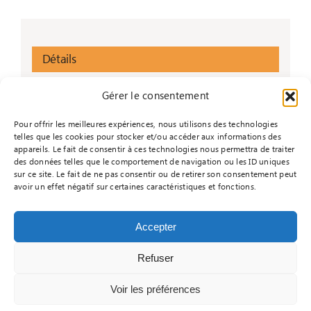
Détails
Début :
Gérer le consentement
30 septembre 2024
Pour offrir les meilleures expériences, nous utilisons des technologies
Fin :
telles que les cookies pour stocker et/ou accéder aux informations des
6 octobre 2024
appareils. Le fait de consentir à ces technologies nous permettra de traiter
des données telles que le comportement de navigation ou les ID uniques
Catégorie d’Évènement:
sur ce site. Le fait de ne pas consentir ou de retirer son consentement peut
Sem AB
avoir un effet négatif sur certaines caractéristiques et fonctions.
Accepter
Refuser
© Copyright - 2026 |
Réalisé par Informacyde
|
Mentions légales
|
Politique de confidentialité
|
Voir les préférences
Contactez-nous
|
Je m'inscris