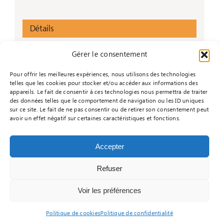
Détails
Début :
Gérer le consentement
30 juin 2025
Pour offrir les meilleures expériences, nous utilisons des technologies
Fin :
telles que les cookies pour stocker et/ou accéder aux informations des
4 juillet 2025
appareils. Le fait de consentir à ces technologies nous permettra de traiter
des données telles que le comportement de navigation ou les ID uniques
Catégorie d’Évènement:
sur ce site. Le fait de ne pas consentir ou de retirer son consentement peut
Sem AB
avoir un effet négatif sur certaines caractéristiques et fonctions.
Accepter
Refuser
© Copyright - 2026 |
Réalisé par Informacyde
|
Mentions légales
|
Politique de confidentialité
|
Voir les préférences
Contactez-nous
|
Je m'inscris
Politique de cookies
Politique de confidentialité