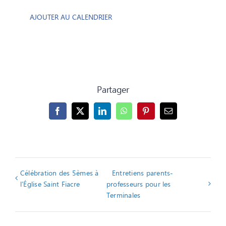
AJOUTER AU CALENDRIER
Partager
Facebook
X
LinkedIn
WhatsApp
Pinterest
Email
Célébration des 5èmes à
Entretiens parents-
l’Église Saint Fiacre
professeurs pour les
Terminales