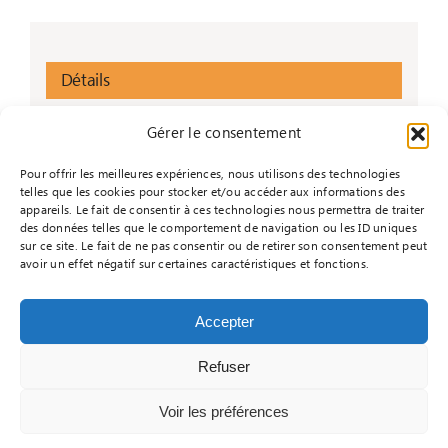
Détails
Début :
Gérer le consentement
13 janvier 2025
Pour offrir les meilleures expériences, nous utilisons des technologies
Fin :
telles que les cookies pour stocker et/ou accéder aux informations des
19 janvier 2025
appareils. Le fait de consentir à ces technologies nous permettra de traiter
des données telles que le comportement de navigation ou les ID uniques
Catégorie d’Évènement:
sur ce site. Le fait de ne pas consentir ou de retirer son consentement peut
Sem AB
avoir un effet négatif sur certaines caractéristiques et fonctions.
Accepter
Refuser
© Copyright - 2026 |
Réalisé par Informacyde
|
Mentions légales
|
Politique de confidentialité
|
Voir les préférences
Contactez-nous
|
Je m'inscris