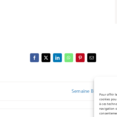
Facebook
X
LinkedIn
WhatsApp
Pinterest
Email
Semaine B
Pour offrir 
cookies pour
à ces techno
navigation o
consentement