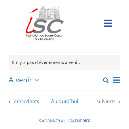
Passer
au
contenu
Évènements
Il n’y a pas d’évènements à venir.
Notice
Navi
À venir
Recherch
Recherc
Liste
de
Sélectionnez
et
vue
une
navigati
Évè
date.
Évènements
Évènements
précédents
Aujourd’hui
suivants
de
vues
S’ABONNER AU CALENDRIER
Évèneme