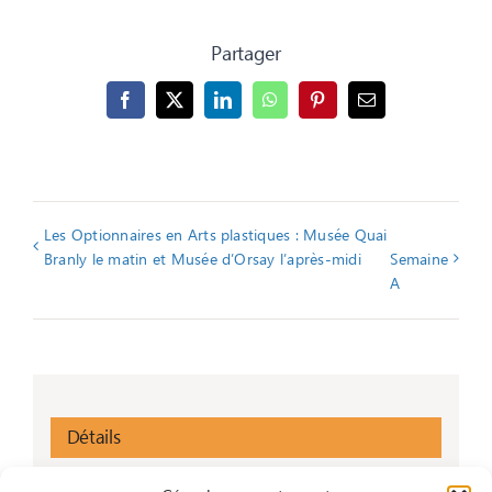
Partager
Facebook
X
LinkedIn
WhatsApp
Pinterest
Email
Les Optionnaires en Arts plastiques : Musée Quai
Branly le matin et Musée d’Orsay l’après-midi
Semaine
A
Détails
Date :