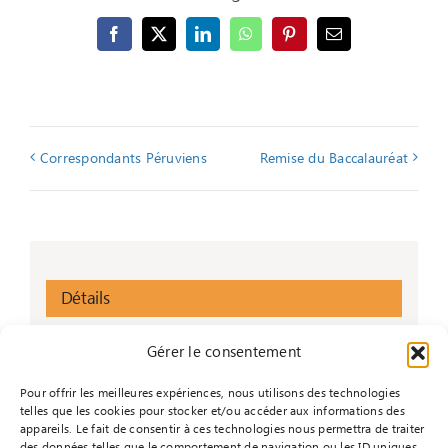
Facebook
X
LinkedIn
WhatsApp
Pinterest
Email
Correspondants Péruviens
Remise du Baccalauréat
Détails
Date :
Gérer le consentement
7 octobre 2025
Pour offrir les meilleures expériences, nous utilisons des technologies
Heure :
telles que les cookies pour stocker et/ou accéder aux informations des
13h15 - 16h00
appareils. Le fait de consentir à ces technologies nous permettra de traiter
des données telles que le comportement de navigation ou les ID uniques